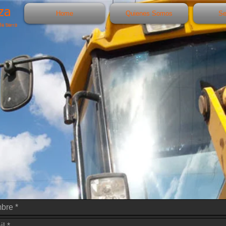
za
Home
Quienes Somos
Se
e tierra