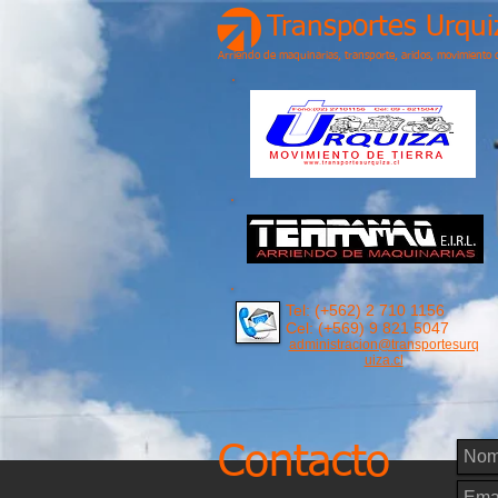
Transportes Urqui
Arriendo de maquinarias, transporte, aridos, movimiento d
Tel: (+562) 2 710 1156
Cel: (+569) 9 821 5047
administracion@transportesurq
uiza.cl
Contacto